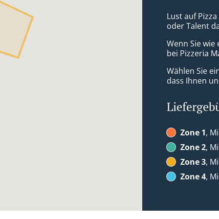
Lust auf Pizza
oder Talent d
Wenn Sie wie 
bei Pizzeria M
Wählen Sie ei
dass Ihnen uns
Liefergeb
Zone 1
, M
Zone 2
, M
Zone 3
, M
Zone 4
, M