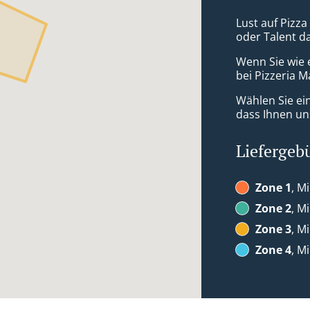
Lust auf Pizza
oder Talent d
Wenn Sie wie 
bei Pizzeria M
Wählen Sie ei
dass Ihnen uns
Liefergeb
Zone 1
, M
Zone 2
, M
Zone 3
, M
Zone 4
, M